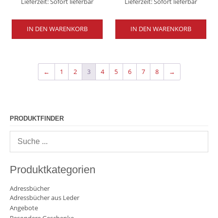
Lieferzeit:
Sofort lieferbar
Lieferzeit:
Sofort lieferbar
IN DEN WARENKORB
IN DEN WARENKORB
←
1
2
3
4
5
6
7
8
→
PRODUKTFINDER
Produktkategorien
Adressbücher
Adressbücher aus Leder
Angebote
Besondere Geschenke