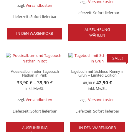
zzgl.
Versandkosten
zzgl.
Versandkosten
Lieferzeit:
Sofort lieferbar
Lieferzeit:
Sofort lieferbar
Die
AUSFÜHRUNG
Pro
IN DEN WARENKORB
WÄHLEN
wei
me
Var
auf
Die
SALE!
Op
kö
Poesiealbum oder Tagebuch
Tagebuch mit Schloss Ronny in
auf
Nathan in Pink
Grün – Limited Edition
der
Ursprünglicher
Aktueller
33,90
€
–
39,90
€
42,90
€
48,90
€
Pro
inkl. MwSt.
inkl. MwSt.
Preis
Preis
gew
war:
ist:
we
zzgl.
Versandkosten
zzgl.
Versandkosten
48,90 €
42,90 €.
Lieferzeit:
Sofort lieferbar
Lieferzeit:
Sofort lieferbar
Dieses
AUSFÜHRUNG
Produkt
IN DEN WARENKORB