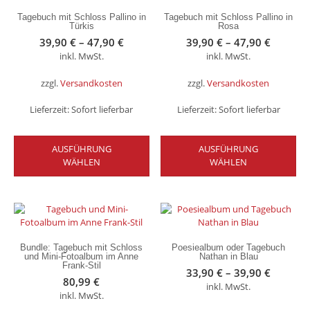
Tagebuch mit Schloss Pallino in
Tagebuch mit Schloss Pallino in
Türkis
Rosa
39,90
€
–
47,90
€
39,90
€
–
47,90
€
inkl. MwSt.
inkl. MwSt.
zzgl.
Versandkosten
zzgl.
Versandkosten
Lieferzeit:
Sofort lieferbar
Lieferzeit:
Sofort lieferbar
Dieses
Die
AUSFÜHRUNG
Produkt
AUSFÜHRUNG
Pro
WÄHLEN
weist
WÄHLEN
wei
mehrere
me
Varianten
Var
auf.
auf
Die
Die
Optionen
Op
können
kö
Bundle: Tagebuch mit Schloss
Poesiealbum oder Tagebuch
auf
auf
und Mini-Fotoalbum im Anne
Nathan in Blau
Frank-Stil
der
der
33,90
€
–
39,90
€
Produktseite
Pro
80,99
€
inkl. MwSt.
gewählt
gew
inkl. MwSt.
werden
we