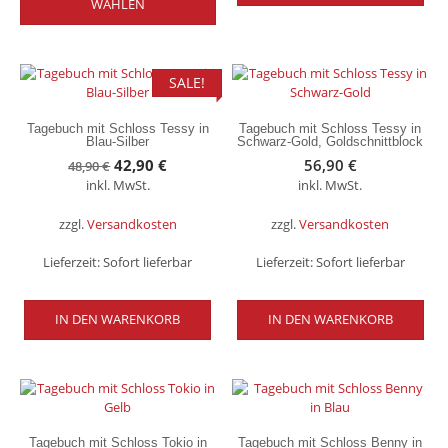
WÄHLEN
weist
mehrere
Varianten
auf.
Die
SALE!
Optionen
können
Tagebuch mit Schloss Tessy in
Tagebuch mit Schloss Tessy in
auf
Blau-Silber
Schwarz-Gold, Goldschnittblock
der
Ursprünglicher
Aktueller
42,90
€
56,90
€
48,90
€
Produktseite
inkl. MwSt.
Preis
Preis
inkl. MwSt.
gewählt
war:
ist:
werden
zzgl.
Versandkosten
zzgl.
Versandkosten
48,90 €
42,90 €.
Lieferzeit:
Sofort lieferbar
Lieferzeit:
Sofort lieferbar
IN DEN WARENKORB
IN DEN WARENKORB
Tagebuch mit Schloss Tokio in
Tagebuch mit Schloss Benny in