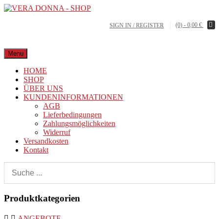
(0) -
0,00
€
SIGN IN / REGISTER
Menu
HOME
SHOP
ÜBER UNS
KUNDENINFORMATIONEN
AGB
Lieferbedingungen
Zahlungsmöglichkeiten
Widerruf
Versandkosten
Kontakt
Produktkategorien
ANGEBOTE