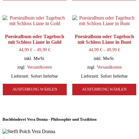
weist
w
mehrere
m
Varianten
V
auf.
a
Die
D
Optionen
O
können
k
Poesiealbum oder Tagebuch
Poesiealbum oder Tagebuch
auf
a
mit Schloss Liane in Gold
mit Schloss Liane in Bunt
der
d
44,99
€
–
49,99
€
44,99
€
–
49,99
€
Produktseite
P
gewählt
g
inkl. MwSt.
inkl. MwSt.
werden
w
zzgl.
Versandkosten
zzgl.
Versandkosten
Lieferzeit:
Sofort lieferbar
Lieferzeit:
Sofort lieferbar
Dieses
D
AUSFÜHRUNG WÄHLEN
Produkt
AUSFÜHRUNG WÄHLEN
P
weist
w
mehrere
m
Varianten
V
auf.
a
Die
D
Buchbinderei Vera Donna - Philosophie und Tradition
Optionen
O
können
k
auf
a