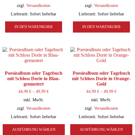
49,00 €
39,50 €.
49,00 €
39,50 €.
zzgl.
Versandkosten
zzgl.
Versandkosten
Lieferzeit:
Sofort lieferbar
Lieferzeit:
Sofort lieferbar
IN DEN WARENKORB
IN DEN WARENKORB
Poesiealbum oder Tagebuch
Poesiealbum oder Tagebuch
mit Schloss Dorie in Blau-
mit Schloss Dorie in Orange-
gemustert
Gold
44,99
€
–
49,99
€
44,99
€
–
49,99
€
inkl. MwSt.
inkl. MwSt.
zzgl.
Versandkosten
zzgl.
Versandkosten
Lieferzeit:
Sofort lieferbar
Lieferzeit:
Sofort lieferbar
Dieses
D
AUSFÜHRUNG WÄHLEN
Produkt
AUSFÜHRUNG WÄHLEN
P