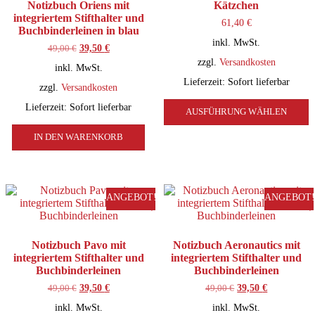
Notizbuch Oriens mit
Kätzchen
Produktseite
integriertem Stifthalter und
61,40
€
gewählt
Buchbinderleinen in blau
werden
inkl. MwSt.
49,00
€
Ursprünglicher
39,50
€
Aktueller
Preis
Preis
zzgl.
Versandkosten
inkl. MwSt.
war:
ist:
Lieferzeit:
Sofort lieferbar
49,00 €
39,50 €.
zzgl.
Versandkosten
D
Lieferzeit:
Sofort lieferbar
AUSFÜHRUNG WÄHLEN
P
w
IN DEN WARENKORB
m
V
a
D
O
ANGEBOT!
ANGEBOT!
k
a
d
P
Notizbuch Pavo mit
Notizbuch Aeronautics mit
g
integriertem Stifthalter und
integriertem Stifthalter und
w
Buchbinderleinen
Buchbinderleinen
49,00
€
Ursprünglicher
39,50
€
Aktueller
49,00
€
Ursprünglicher
39,50
€
Aktueller
Preis
Preis
Preis
Preis
inkl. MwSt.
inkl. MwSt.
war:
ist:
war:
ist: