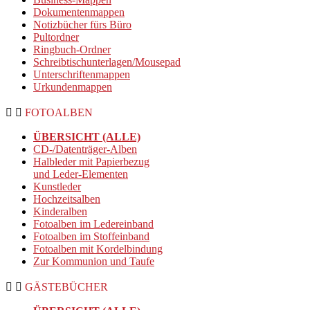
Dokumentenmappen
Notizbücher fürs Büro
Pultordner
Ringbuch-Ordner
Schreibtischunterlagen/Mousepad
Unterschriftenmappen
Urkundenmappen
FOTOALBEN
ÜBERSICHT (ALLE)
CD-/Datenträger-Alben
Halbleder mit Papierbezug
und Leder-Elementen
Kunstleder
Hochzeitsalben
Kinderalben
Fotoalben im Ledereinband
Fotoalben im Stoffeinband
Fotoalben mit Kordelbindung
Zur Kommunion und Taufe
GÄSTEBÜCHER