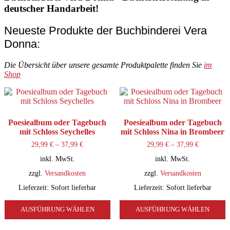
deutscher Handarbeit!
Neueste Produkte der Buchbinderei Vera
Donna:
Die Übersicht über unsere gesamte Produktpalette finden Sie
im
Shop
Poesiealbum oder Tagebuch
Poesiealbum oder Tagebuch
mit Schloss Seychelles
mit Schloss Nina in Brombeer
29,99
€
–
37,99
€
29,99
€
–
37,99
€
inkl. MwSt.
inkl. MwSt.
zzgl.
Versandkosten
zzgl.
Versandkosten
Lieferzeit:
Sofort lieferbar
Lieferzeit:
Sofort lieferbar
Dieses
D
AUSFÜHRUNG WÄHLEN
Produkt
AUSFÜHRUNG WÄHLEN
P
weist
w
mehrere
m