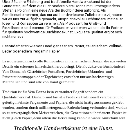
der
d
Über 25 Jahre Erfahrung und traditionelle Handwerkskunst ist der
Produktseite
P
Grundstein, auf dem die Buchbinderei Vera Donna mit Firmengründerin
Stefania Polch in eine neue Ära der Buchbinderei aufbricht. Als
gewählt
g
Familienunternehmen, das nur auf handverlesene Zulieferer setzt, haben
werden
w
wir es uns zur Aufgabe gemacht, anspruchsvolle Buchbinderei mit neuen
Ideen und Konzepten zu vereinen. Als Produzent für Groß- und
Einzelhandel und ebenso für Endkunden verstehen wir uns als Ihr Partner
für qualitativ hochwertige Buchbindekunst.
Exquisite Qualität ergibt sich
nicht nur aus
Besonderheiten wie von Hand gerissenem Papier, italienischem Vollrind-
Leder oder edlem Pergamin Papier.
Es ist die geschmackvolle Komposition in italienischem Design, die aus vielen
Details ein erlesenes Einzelstück hervorbringt. Die Produkte der Buchbinderei
Vera Donna, ob Gästebücher, Fotoalben, Poesiebücher, Urkunden- und
Präsentationsmappen oder Tagebücher, entstehen nur aus hochwertigen
Materialien und sind alle von Hand gearbeitet.
Tradition ist für Vera Donna kein verstaubter Begriff sondern ein
Qualitätsmerkmal. Deshalb sind fast alle Produkte traditionell verarbeitet und
gefertigt. Feinste Pergamente und Papiere, die nicht hastig zusammen geklebt
wurden, sondern durch millimetergenaue Fadenheftung verbunden sind, werden
so zu unvergänglichen Meisterstücken, die Generationen überdauern. Papier ist
nicht gleich Papier, denn allein die Herstellung kann die wahre Kunstform sein.
Traditionelle Handwerkskunst ist eine Kunst,