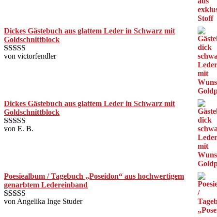
5
von 5
Dickes Gästebuch aus glattem Leder in Schwarz mit
Goldschnittblock
von victorfendler
Bewertet mit
5
von 5
Dickes Gästebuch aus glattem Leder in Schwarz mit
Goldschnittblock
von E. B.
Bewertet mit
5
von 5
Poesiealbum / Tagebuch „Poseidon“ aus hochwertigem
genarbtem Ledereinband
von Angelika Inge Studer
Bewertet mit
5
von 5