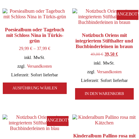
Varianten
V
auf.
a
ANGEBOT!
Die
D
Optionen
O
können
k
Poesiealbum oder Tagebuch
auf
a
mit Schloss Nina in Türkis-
Notizbuch Oriens mit
der
d
grün
integriertem Stifthalter und
Produktseite
P
Buchbinderleinen in braun
29,99
€
–
37,99
€
gewählt
g
49,00
€
Ursprünglicher
39,50
€
Aktueller
werden
w
inkl. MwSt.
Preis
Preis
inkl. MwSt.
war:
ist:
zzgl.
Versandkosten
49,00 €
39,50 €.
zzgl.
Versandkosten
Lieferzeit:
Sofort lieferbar
Lieferzeit:
Sofort lieferbar
Dieses
AUSFÜHRUNG WÄHLEN
Produkt
weist
IN DEN WARENKORB
mehrere
Varianten
auf.
Die
ANGEBOT!
Optionen
können
auf
Kinderalbum Pallino rosa mit
der