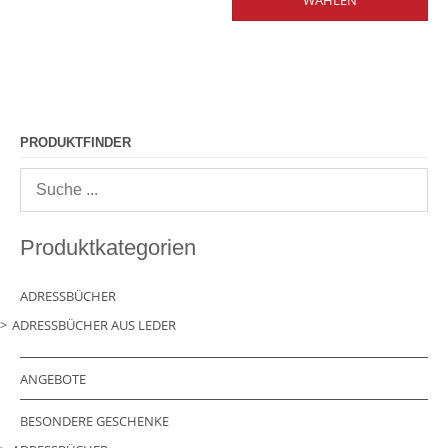
WÄHLEN
wei
me
Var
auf
Die
Op
kö
auf
PRODUKTFINDER
der
Pro
gew
we
Produktkategorien
ADRESSBÜCHER
ADRESSBÜCHER AUS LEDER
ANGEBOTE
BESONDERE GESCHENKE