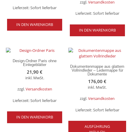
zzgl.
Versandkosten
Lieferzeit:
Sofort lieferbar
Lieferzeit:
Sofort lieferbar
IN DEN WARENKORB
IN DEN WARENKORB
Design-Ordner Paris ohne
Einlegeblätter
Dokumentenmappe aus glattem
Vollrindleder – Ledermappe für
21,90
€
Dokumente
inkl. MwSt.
176,00
€
inkl. MwSt.
zzgl.
Versandkosten
zzgl.
Versandkosten
Lieferzeit:
Sofort lieferbar
Lieferzeit:
Sofort lieferbar
IN DEN WARENKORB
Die
AUSFÜHRUNG
Pro