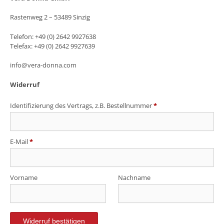
Rastenweg 2 – 53489 Sinzig
Telefon: +49 (0) 2642 9927638
Telefax: +49 (0) 2642 9927639
info@vera-donna.com
Widerruf
Identifizierung des Vertrags, z.B. Bestellnummer
*
E-Mail
*
E-
Vorname
Nachname
Mail
(wiederholen)
*
Widerruf bestätigen