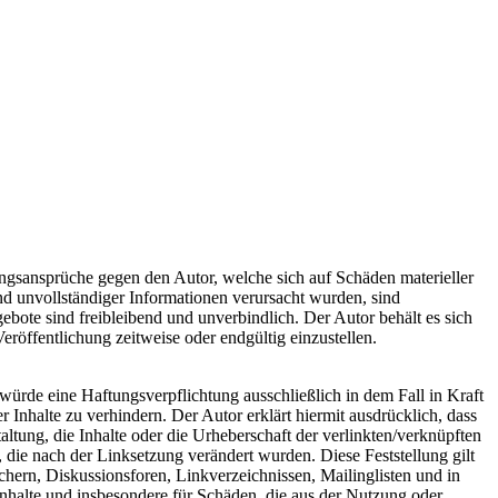
tungsansprüche gegen den Autor, welche sich auf Schäden materieller
nd unvollständiger Informationen verursacht wurden, sind
gebote sind freibleibend und unverbindlich. Der Autor behält es sich
röffentlichung zeitweise oder endgültig einzustellen.
würde eine Haftungsverpflichtung ausschließlich in dem Fall in Kraft
 Inhalte zu verhindern. Der Autor erklärt hiermit ausdrücklich, dass
ltung, die Inhalte oder die Urheberschaft der verlinkten/verknüpften
en, die nach der Linksetzung verändert wurden. Diese Feststellung gilt
chern, Diskussionsforen, Linkverzeichnissen, Mailinglisten und in
 Inhalte und insbesondere für Schäden, die aus der Nutzung oder