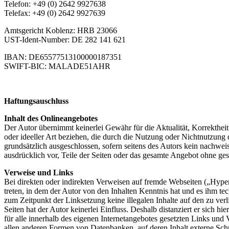
Telefon: +49 (0) 2642 9927638
Telefax: +49 (0) 2642 9927639
Amtsgericht Koblenz: HRB 23066
UST-Ident-Number: DE 282 141 621
IBAN: DE65577513100000187351
SWIFT-BIC: MALADE51AHR
Haftungsauschluss
Inhalt des Onlineangebotes
Der Autor übernimmt keinerlei Gewähr für die Aktualität, Korrektheit
oder ideeller Art beziehen, die durch die Nutzung oder Nichtnutzung
grundsätzlich ausgeschlossen, sofern seitens des Autors kein nachweis
ausdrücklich vor, Teile der Seiten oder das gesamte Angebot ohne ges
Verweise und Links
Bei direkten oder indirekten Verweisen auf fremde Webseiten („Hyperl
treten, in dem der Autor von den Inhalten Kenntnis hat und es ihm te
zum Zeitpunkt der Linksetzung keine illegalen Inhalte auf den zu ver
Seiten hat der Autor keinerlei Einfluss. Deshalb distanziert er sich hi
für alle innerhalb des eigenen Internetangebotes gesetzten Links und
allen anderen Formen von Datenbanken, auf deren Inhalt externe Schre