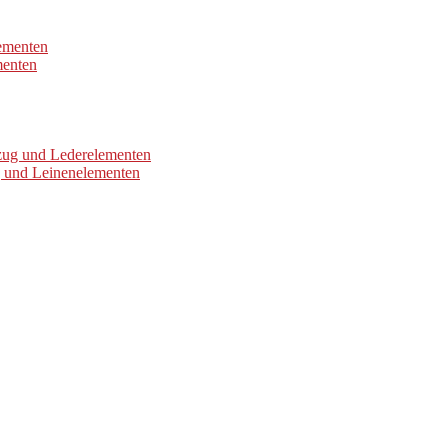
lementen
menten
ezug und Lederelementen
g und Leinenelementen