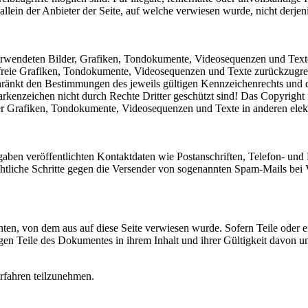
llein der Anbieter der Seite, auf welche verwiesen wurde, nicht derjeni
 verwendeten Bilder, Grafiken, Tondokumente, Videosequenzen und Texte 
reie Grafiken, Tondokumente, Videosequenzen und Texte zurückzugreife
ränkt den Bestimmungen des jeweils gültigen Kennzeichenrechts und de
kenzeichen nicht durch Rechte Dritter geschützt sind! Das Copyright für
er Grafiken, Tondokumente, Videosequenzen und Texte in anderen elekt
aben veröffentlichten Kontaktdaten wie Postanschriften, Telefon- un
Rechtliche Schritte gegen die Versender von sogenannten Spam-Mails bei 
chten, von dem aus auf diese Seite verwiesen wurde. Sofern Teile oder 
rigen Teile des Dokumentes in ihrem Inhalt und ihrer Gültigkeit davon u
erfahren teilzunehmen.