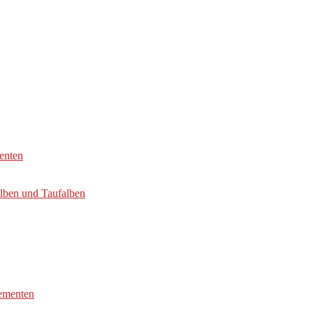
enten
alben und Taufalben
lementen