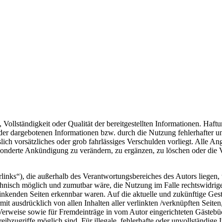
, Vollständigkeit oder Qualität der bereitgestellten Informationen. Haf
 der dargebotenen Informationen bzw. durch die Nutzung fehlerhafter u
lich vorsätzliches oder grob fahrlässiges Verschulden vorliegt. Alle An
onderte Ankündigung zu verändern, zu ergänzen, zu löschen oder die Ve
inks“), die außerhalb des Verantwortungsbereiches des Autors liegen, 
chnisch möglich und zumutbar wäre, die Nutzung im Falle rechtswidriger
linkenden Seiten erkennbar waren. Auf die aktuelle und zukünftige Gesta
ermit ausdrücklich von allen Inhalten aller verlinkten /verknüpften Seit
 Verweise sowie für Fremdeinträge in vom Autor eingerichteten Gästebü
ibzugriffe möglich sind. Für illegale, fehlerhafte oder unvollständige