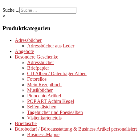
Suche ...
×
Produktkategorien
Adressbücher
Adressbücher aus Leder
Angebote
Besondere Geschenke
Adressbücher
Briefpapier
CD Alben / Datenträger Alben
Fotorellos
Mein Rezeptbuch
Musikbücher
Pinocchio Artikel
POP ART Achim Kegel
Seifenkästchen
Tagebücher und Poesiealben
Visitenkartenetuis
Brieftasche
Bürobedarf / Büroausstattung & Business Artikel personalisiert
Business-Mappe