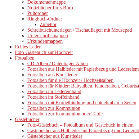
Dokumentenmappe
Notizbücher für´s Büro
Pultordner
Ringbuch-Ordner
Zubehör
Schreibtischunterlagen / Tischauflagen mit Mousepad
Unterschriftsmappen
Urkundenmappen
Echtes Leder
Foto-Gästebuch zur Hochzeit
Fotoalben
CD-Alben / Datenträger Alben
Fotoalben aus Halbleder mit Papierbezug und Lederelem
Fotoalben aus Kunstleder
Fotoalben für die Hochzeit / Hochzeitsalben
Fotoalben für Kinder: Babyalben, Kinderalben, Geburts
Fotoalben im Ledereinband
Fotoalben im Stoffeinband
Fotoalben mit Kordelbindung und entnehmbaren Seiten
Fotoalben zur Kommunion
Fotoalben zur Kommunion oder Taufe
Gästebücher
Foto-Gästebuch – Fotoalbum und Gästebuch in einem
Gästebücher aus Halbleder mit Papierbezug und Ledere
Gästebücher aus Kunstleder