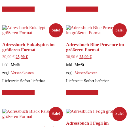
In den Warenkorb
In den Warenkorb
Sale!
Sale!
Adressbuch Eukalyptus im
Adressbuch Blue Provence im
größeren Format
größeren Format
Ursprünglicher
Aktueller
Ursprünglicher
Aktueller
30,90
€
25,90
€
30,90
€
25,90
€
Preis
Preis
Preis
Preis
inkl. MwSt.
inkl. MwSt.
war:
ist:
war:
ist:
30,90 €
25,90 €.
30,90 €
25,90 €.
zzgl.
Versandkosten
zzgl.
Versandkosten
Lieferzeit:
Sofort lieferbar
Lieferzeit:
Sofort lieferbar
In den Warenkorb
In den Warenkorb
Sale!
Sale!
Adressbuch I Fogli im