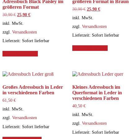
Adressbuch Black Paisley im
größeren Format in Braun
größeren Format
Ursprünglicher
Aktueller
30,90
€
25,90
€
Preis
Preis
Ursprünglicher
Aktueller
30,90
€
25,90
€
inkl. MwSt.
war:
ist:
Preis
Preis
inkl. MwSt.
30,90 €
25,90 €.
war:
ist:
zzgl.
Versandkosten
30,90 €
25,90 €.
zzgl.
Versandkosten
Lieferzeit:
Sofort lieferbar
Lieferzeit:
Sofort lieferbar
In den Warenkorb
In den Warenkorb
Großes Adressbuch in Leder
Kleines Adressbuch im
in verschiedenen Farben
Querformat in Leder in
verschiedenen Farben
61,50
€
40,50
€
inkl. MwSt.
inkl. MwSt.
zzgl.
Versandkosten
zzgl.
Versandkosten
Lieferzeit:
Sofort lieferbar
Lieferzeit:
Sofort lieferbar
Dieses