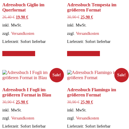
Adressbuch Giglio im
Adressbuch Tempesta im
Querformat
größeren Format
Ursprünglicher
Aktueller
Ursprünglicher
Aktueller
26,40
€
19,90
€
30,90
€
25,90
€
Preis
Preis
Preis
Preis
inkl. MwSt.
inkl. MwSt.
war:
ist:
war:
ist:
26,40 €
19,90 €.
30,90 €
25,90 €.
zzgl.
Versandkosten
zzgl.
Versandkosten
Lieferzeit:
Sofort lieferbar
Lieferzeit:
Sofort lieferbar
In den Warenkorb
In den Warenkorb
Sale!
Sale!
Adressbuch I Fogli im
Adressbuch Flamingo im
größeren Format in Blau
größeren Format
Ursprünglicher
Aktueller
Ursprünglicher
Aktueller
30,90
€
25,90
€
30,90
€
25,90
€
Preis
Preis
Preis
Preis
inkl. MwSt.
inkl. MwSt.
war:
ist:
war:
ist:
30,90 €
25,90 €.
30,90 €
25,90 €.
zzgl.
Versandkosten
zzgl.
Versandkosten
Lieferzeit:
Sofort lieferbar
Lieferzeit:
Sofort lieferbar