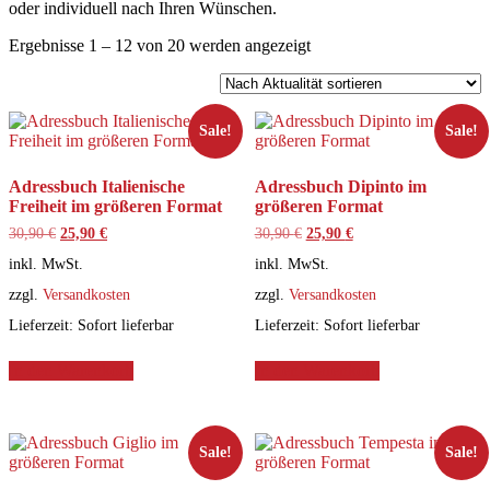
oder individuell nach Ihren Wünschen.
Nach
Ergebnisse 1 – 12 von 20 werden angezeigt
Aktualität
sortiert
Sale!
Sale!
Adressbuch Italienische
Adressbuch Dipinto im
Freiheit im größeren Format
größeren Format
Ursprünglicher
Aktueller
Ursprünglicher
Aktueller
30,90
€
25,90
€
30,90
€
25,90
€
Preis
Preis
Preis
Preis
inkl. MwSt.
inkl. MwSt.
war:
ist:
war:
ist:
30,90 €
25,90 €.
30,90 €
25,90 €.
zzgl.
Versandkosten
zzgl.
Versandkosten
Lieferzeit:
Sofort lieferbar
Lieferzeit:
Sofort lieferbar
In den Warenkorb
In den Warenkorb
Sale!
Sale!