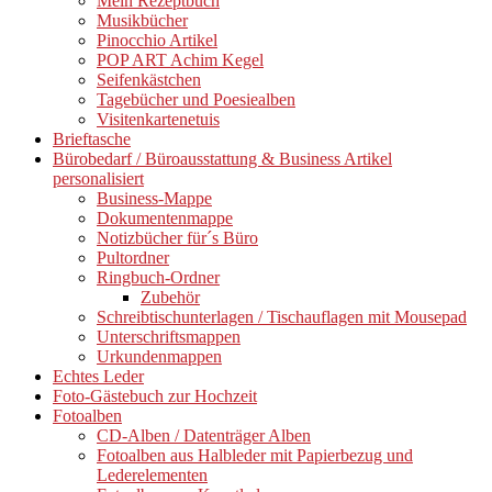
Mein Rezeptbuch
Musikbücher
Pinocchio Artikel
POP ART Achim Kegel
Seifenkästchen
Tagebücher und Poesiealben
Visitenkartenetuis
Brieftasche
Bürobedarf / Büroausstattung & Business Artikel
personalisiert
Business-Mappe
Dokumentenmappe
Notizbücher für´s Büro
Pultordner
Ringbuch-Ordner
Zubehör
Schreibtischunterlagen / Tischauflagen mit Mousepad
Unterschriftsmappen
Urkundenmappen
Echtes Leder
Foto-Gästebuch zur Hochzeit
Fotoalben
CD-Alben / Datenträger Alben
Fotoalben aus Halbleder mit Papierbezug und
Lederelementen