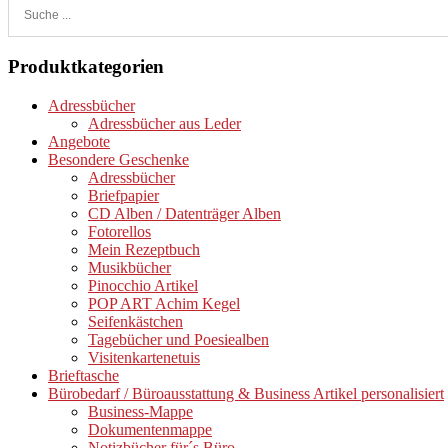
Produktkategorien
Adressbücher
Adressbücher aus Leder
Angebote
Besondere Geschenke
Adressbücher
Briefpapier
CD Alben / Datenträger Alben
Fotorellos
Mein Rezeptbuch
Musikbücher
Pinocchio Artikel
POP ART Achim Kegel
Seifenkästchen
Tagebücher und Poesiealben
Visitenkartenetuis
Brieftasche
Bürobedarf / Büroausstattung & Business Artikel personalisiert
Business-Mappe
Dokumentenmappe
Notizbücher für´s Büro