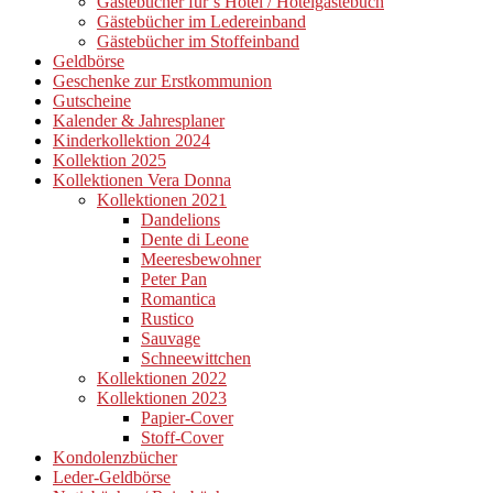
Gästebücher für´s Hotel / Hotelgästebuch
Gästebücher im Ledereinband
Gästebücher im Stoffeinband
Geldbörse
Geschenke zur Erstkommunion
Gutscheine
Kalender & Jahresplaner
Kinderkollektion 2024
Kollektion 2025
Kollektionen Vera Donna
Kollektionen 2021
Dandelions
Dente di Leone
Meeresbewohner
Peter Pan
Romantica
Rustico
Sauvage
Schneewittchen
Kollektionen 2022
Kollektionen 2023
Papier-Cover
Stoff-Cover
Kondolenzbücher
Leder-Geldbörse