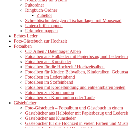
Pultordner
Ringbuch-Ordner
Zubehör
Schreibtischunterlagen / Tischauflagen mit Mousepad
Unterschriftsmappen
Urkundenmappen
Echtes Leder
Foto-Gästebuch zur Hochzeit
Fotoalben
CD-Alben / Datenträger Alben
Fotoalben aus Halbleder mit Papierbezug und Lederelem
Fotoalben aus Kunstleder
Fotoalben für die Hochzeit / Hochzeitsalben
Fotoalben für Kinder: Babyalben, Kinderalben, Geburts
Fotoalben im Ledereinband
Fotoalben im Stoffeinband
Fotoalben mit Kordelbindung und entnehmbaren Seiten
Fotoalben zur Kommunion
Fotoalben zur Kommunion oder Taufe
Gästebücher
Foto-Gästebuch – Fotoalbum und Gästebuch in einem
Gästebücher aus Halbleder mit Papierbezug und Ledere
Gästebücher aus Kunstleder
Gästebücher für die Hochzeit in vielen Farben und Must