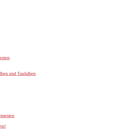
enten
alben und Taufalben
lementen
ern!