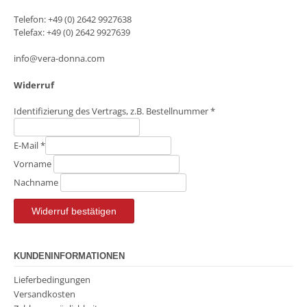
Telefon: +49 (0) 2642 9927638
Telefax: +49 (0) 2642 9927639
info@vera-donna.com
Widerruf
Identifizierung des Vertrags, z.B. Bestellnummer
*
E-Mail
*
E-
Vorname
Mail
Nachname
(wiederholen)
*
Widerruf bestätigen
KUNDENINFORMATIONEN
Lieferbedingungen
Versandkosten