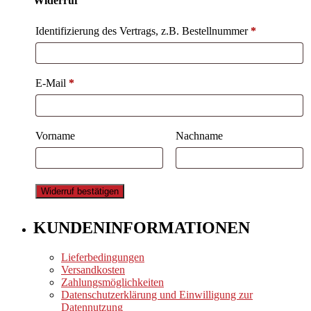
Widerruf
Identifizierung des Vertrags, z.B. Bestellnummer
*
E-Mail
*
E-
Vorname
Nachname
Mail
(wiederholen)
*
Widerruf bestätigen
KUNDENINFORMATIONEN
Lieferbedingungen
Versandkosten
Zahlungsmöglichkeiten
Datenschutzerklärung und Einwilligung zur
Datennutzung