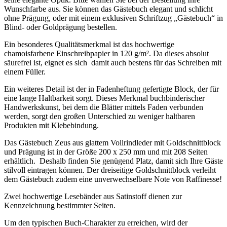
Wunschfarbe aus. Sie können das Gästebuch elegant und schlicht
ohne Prägung, oder mit einem exklusiven Schriftzug „Gästebuch“ in
Blind- oder Goldprägung bestellen.
Ein besonderes Qualitätsmerkmal ist das hochwertige
chamoisfarbene Einschreibpapier in 120 g/m². Da dieses absolut
säurefrei ist, eignet es sich damit auch bestens für das Schreiben mit
einem Füller.
Ein weiteres Detail ist der in Fadenheftung gefertigte Block, der für
eine lange Haltbarkeit sorgt. Dieses Merkmal buchbinderischer
Handwerkskunst, bei dem die Blätter mittels Faden verbunden
werden, sorgt den großen Unterschied zu weniger haltbaren
Produkten mit Klebebindung.
Das Gästebuch Zeus aus glattem Vollrindleder mit Goldschnittblock
und Prägung ist in der Größe 200 x 250 mm und mit 208 Seiten
erhältlich. Deshalb finden Sie genügend Platz, damit sich Ihre Gäste
stilvoll eintragen können. Der dreiseitige Goldschnittblock verleiht
dem Gästebuch zudem eine unverwechselbare Note von Raffinesse!
Zwei hochwertige Lesebänder aus Satinstoff dienen zur
Kennzeichnung bestimmter Seiten.
Um den typischen Buch-Charakter zu erreichen, wird der