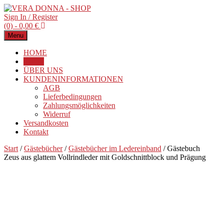
Sign In / Register
(0) -
0,00
€
Menu
HOME
SHOP
ÜBER UNS
KUNDENINFORMATIONEN
AGB
Lieferbedingungen
Zahlungsmöglichkeiten
Widerruf
Versandkosten
Kontakt
Start
/
Gästebücher
/
Gästebücher im Ledereinband
/ Gästebuch
Zeus aus glattem Vollrindleder mit Goldschnittblock und Prägung