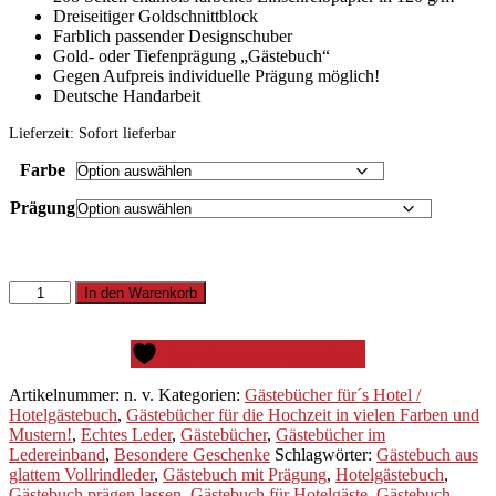
Dreiseitiger Goldschnittblock
Farblich passender Designschuber
Gold- oder Tiefenprägung „Gästebuch“
Gegen Aufpreis individuelle Prägung möglich!
Deutsche Handarbeit
Lieferzeit:
Sofort lieferbar
Farbe
Prägung
Gästebuch
In den Warenkorb
Zeus
aus
glattem
Zur Wunschliste hinzufügen
Vollrindleder
mit
Artikelnummer:
n. v.
Kategorien:
Gästebücher für´s Hotel /
Goldschnittblock
Hotelgästebuch
,
Gästebücher für die Hochzeit in vielen Farben und
und
Mustern!
,
Echtes Leder
,
Gästebücher
,
Gästebücher im
Prägung
Ledereinband
,
Besondere Geschenke
Schlagwörter:
Gästebuch aus
Menge
glattem Vollrindleder
,
Gästebuch mit Prägung
,
Hotelgästebuch
,
Gästebuch prägen lassen
,
Gästebuch für Hotelgäste
,
Gästebuch