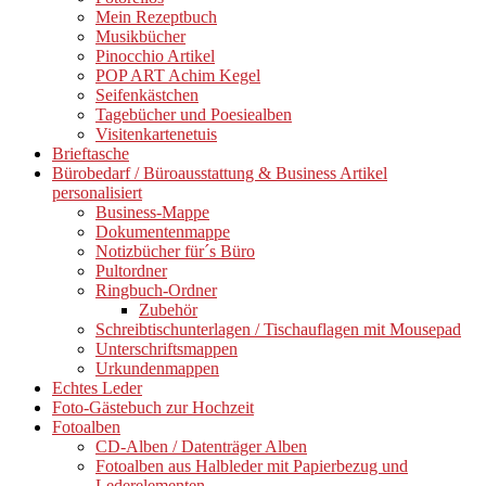
Mein Rezeptbuch
Musikbücher
Pinocchio Artikel
POP ART Achim Kegel
Seifenkästchen
Tagebücher und Poesiealben
Visitenkartenetuis
Brieftasche
Bürobedarf / Büroausstattung & Business Artikel
personalisiert
Business-Mappe
Dokumentenmappe
Notizbücher für´s Büro
Pultordner
Ringbuch-Ordner
Zubehör
Schreibtischunterlagen / Tischauflagen mit Mousepad
Unterschriftsmappen
Urkundenmappen
Echtes Leder
Foto-Gästebuch zur Hochzeit
Fotoalben
CD-Alben / Datenträger Alben
Fotoalben aus Halbleder mit Papierbezug und
Lederelementen