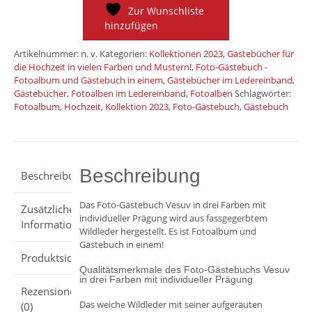
Zur Wunschliste
in
hinzufügen
drei
Farben
Artikelnummer:
n. v.
Kategorien:
Kollektionen 2023
,
Gästebücher für
die Hochzeit in vielen Farben und Mustern!
,
Foto-Gästebuch -
mit
Fotoalbum und Gästebuch in einem
,
Gästebücher im Ledereinband
,
individueller
Gästebücher
,
Fotoalben im Ledereinband
,
Fotoalben
Schlagwörter:
Fotoalbum
,
Hochzeit
,
Kollektion 2023
,
Foto-Gästebuch
,
Gästebuch
Prägung
Menge
Beschreibung
Beschreibung
Das Foto-Gästebuch Vesuv in drei Farben mit
Zusätzliche
individueller Prägung wird aus fassgegerbtem
Informationen
Wildleder hergestellt. Es ist Fotoalbum und
Gästebuch in einem!
Produktsicherheit
Qualitätsmerkmale des Foto-Gästebuchs Vesuv
in drei Farben mit individueller Prägung
Rezensionen
Das weiche Wildleder mit seiner aufgerauten
(0)