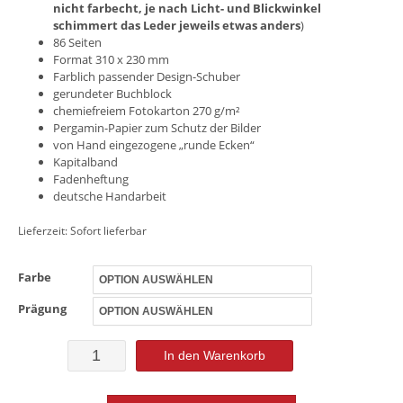
nicht farbecht, je nach Licht- und Blickwinkel
schimmert das Leder jeweils etwas anders
)
86 Seiten
Format 310 x 230 mm
Farblich passender Design-Schuber
gerundeter Buchblock
chemiefreiem Fotokarton 270 g/m²
Pergamin-Papier zum Schutz der Bilder
von Hand eingezogene „runde Ecken“
Kapitalband
Fadenheftung
deutsche Handarbeit
Lieferzeit:
Sofort lieferbar
Farbe
Prägung
Foto-
In den Warenkorb
Gästebuch
Vesuv