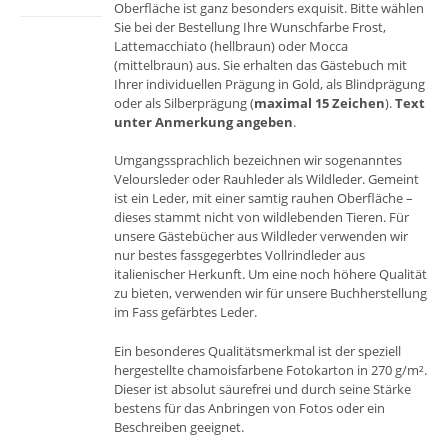
Oberfläche ist ganz besonders exquisit. Bitte wählen
Sie bei der Bestellung Ihre Wunschfarbe Frost,
Lattemacchiato (hellbraun) oder Mocca
(mittelbraun) aus. Sie erhalten das Gästebuch mit
Ihrer individuellen Prägung in Gold, als Blindprägung
oder als Silberprägung (
maximal 15 Zeichen
).
Text
unter Anmerkung angeben
.
Umgangssprachlich bezeichnen wir sogenanntes
Veloursleder oder Rauhleder als Wildleder. Gemeint
ist ein Leder, mit einer samtig rauhen Oberfläche –
dieses stammt nicht von wildlebenden Tieren. Für
unsere Gästebücher aus Wildleder verwenden wir
nur bestes fassgegerbtes Vollrindleder aus
italienischer Herkunft. Um eine noch höhere Qualität
zu bieten, verwenden wir für unsere Buchherstellung
im Fass gefärbtes Leder.
Ein besonderes Qualitätsmerkmal ist der speziell
hergestellte chamoisfarbene Fotokarton in 270 g/m².
Dieser ist absolut säurefrei und durch seine Stärke
bestens für das Anbringen von Fotos oder ein
Beschreiben geeignet.